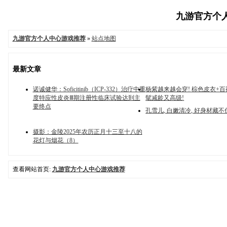
九游官方个人中
九游官方个人中心游戏推荐
»
站点地图
最新文章
诺诚健华：Soficitinib（ICP-332）治疗中重
杨紫越来越会穿! 棕色皮衣+百
度特应性皮炎Ⅲ期注册性临床试验达到主
髦减龄又高级!
要终点
孔雪儿, 白嫩清冷, 好身材藏不
摄影：金陵2025年农历正月十三至十八的
花灯与烟花（8）
查看网站首页:
九游官方个人中心游戏推荐